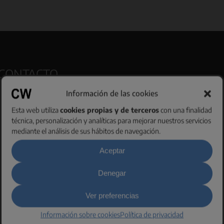
CONTACTO
Información de las cookies
AS: (+34) 674 34 24 84
Esta web utiliza
cookies propias y de terceros
con una finalidad
info@collingwood.es
técnica, personalización y analíticas para mejorar nuestros servicios
mediante el análisis de sus hábitos de navegación.
asseig Joan Miró 10
08222 Terrassa
Aceptar
arcelona, ESPAÑA
na:
(+34) 935 938 690
Denegar
Ver preferencias
SERVICIOS
Información sobre cookies
Política de privacidad