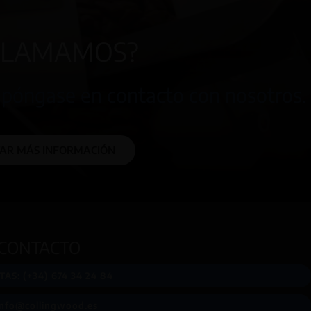
 LLAMAMOS?
 póngase en contacto con nosotros.
TAR MÁS INFORMACIÓN
CONTACTO
AS: (+34) 674 34 24 84
info@collingwood.es