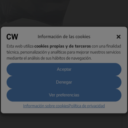
Información de las cookies
ormas deseadas, por ejemplo en forma de botella.
Esta web utiliza
cookies propias y de terceros
con una finalidad
técnica, personalización y analíticas para mejorar nuestros servicios
mediante el análisis de sus hábitos de navegación.
Aceptar
Denegar
Ver preferencias
os
Información sobre cookies
Política de privacidad