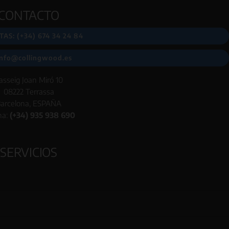
CONTACTO
AS: (+34) 674 34 24 84
info@collingwood.es
asseig Joan Miró 10
08222 Terrassa
arcelona, ESPAÑA
na:
(+34) 935 938 690
SERVICIOS